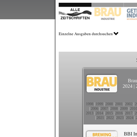
Einzelne Ausgaben durchsuchen
Brau
2024
|
1998
|
1999
|
2000
|
2001
|
2002
|
2
|
2006
|
2007
|
2008
|
2009
|
201
2013
|
2014
|
2015
|
2016
|
2017
|
2
|
2021
|
2022
|
2023
|
2024
|
BBI In