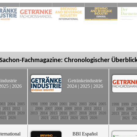
Sachon-Fachmagazine: Chronologischer Überblic
industrie
Getränkeindustrie
2025
|
2026
2024
|
2025
|
2026
003
|
2004
|
2005
1998
|
1999
|
2000
|
2001
|
2002
|
2003
|
2004
|
2005
1998
|
1999
|
200
0
|
2011
|
2012
|
|
2006
|
2007
|
2008
|
2009
|
2010
|
2011
|
2012
|
|
2006
|
2007
|
018
|
2019
|
2020
2013
|
2014
|
2015
|
2016
|
2017
|
2018
|
2019
|
2020
2013
|
2014
|
201
2025
|
2026
|
2021
|
2022
|
2023
|
2024
|
2025
|
2026
|
2021
|
20
ternational
BBI Español