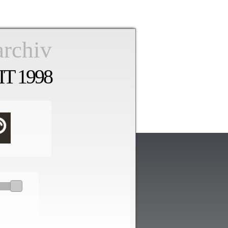
archiv
T 1998