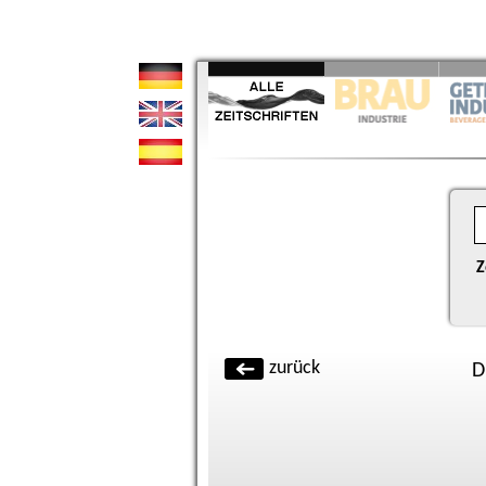
Z
zurück
D