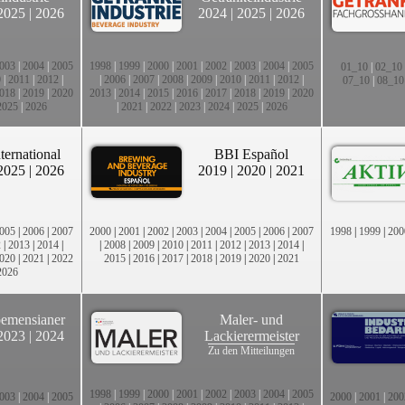
2025
|
2026
2024
|
2025
|
2026
003
|
2004
|
2005
1998
|
1999
|
2000
|
2001
|
2002
|
2003
|
2004
|
2005
01_10
|
02_10
0
|
2011
|
2012
|
|
2006
|
2007
|
2008
|
2009
|
2010
|
2011
|
2012
|
07_10
|
08_10
018
|
2019
|
2020
2013
|
2014
|
2015
|
2016
|
2017
|
2018
|
2019
|
2020
2025
|
2026
|
2021
|
2022
|
2023
|
2024
|
2025
|
2026
ternational
BBI Español
2025
|
2026
2019
|
2020
|
2021
005
|
2006
|
2007
2000
|
2001
|
2002
|
2003
|
2004
|
2005
|
2006
|
2007
1998
|
1999
|
200
2
|
2013
|
2014
|
|
2008
|
2009
|
2010
|
2011
|
2012
|
2013
|
2014
|
020
|
2021
|
2022
2015
|
2016
|
2017
|
2018
|
2019
|
2020
|
2021
2026
emensianer
Maler- und
2023
|
2024
Lackierermeister
Zu den Mitteilungen
1998
|
1999
|
2000
|
2001
|
2002
|
2003
|
2004
|
2005
003
|
2004
|
2005
2000
|
2001
|
200