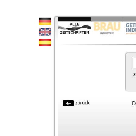
Z
zurück
D