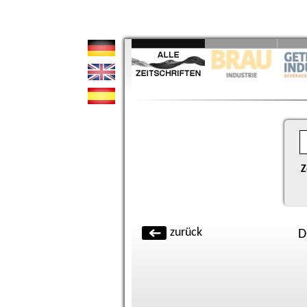
Z
zurück
D