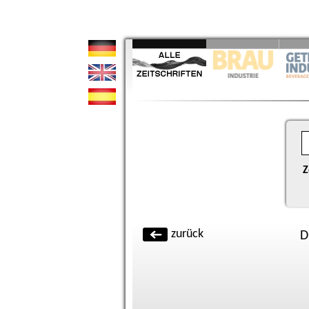
Z
zurück
D