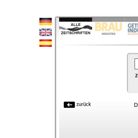
Z
zurück
D