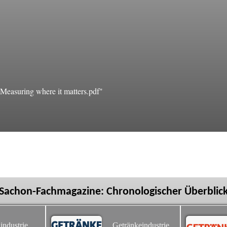
easuring where it matters.pdf"
Sachon-Fachmagazine: Chronologischer Überblic
industrie
Getränkeindustrie