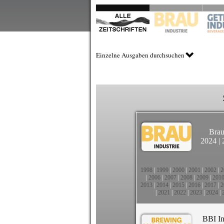
Einzelne Ausgaben durchsuchen
Brau
2024
|
1998
|
1999
|
2000
|
2001
|
2002
|
2
|
2006
|
2007
|
2008
|
2009
|
201
2013
|
2014
|
2015
|
2016
|
2017
|
2
|
2021
|
2022
|
2023
|
2024
|
BBI In