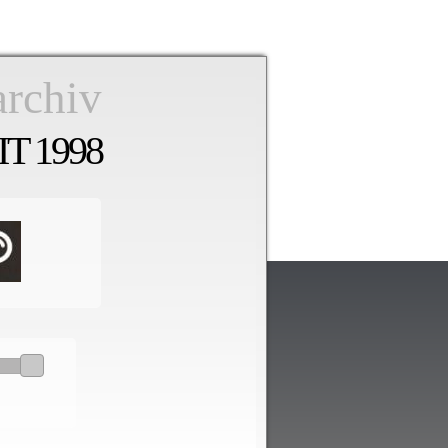
archiv
T 1998