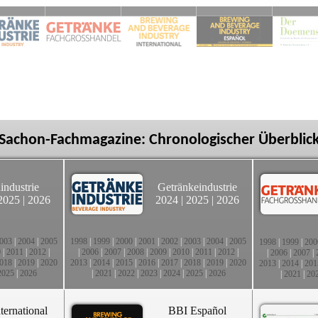
Sachon-Fachmagazine: Chronologischer Überblic
industrie
Getränkeindustrie
2025
|
2026
2024
|
2025
|
2026
003
|
2004
|
2005
1998
|
1999
|
2000
|
2001
|
2002
|
2003
|
2004
|
2005
1998
|
1999
|
200
0
|
2011
|
2012
|
|
2006
|
2007
|
2008
|
2009
|
2010
|
2011
|
2012
|
|
2006
|
2007
|
018
|
2019
|
2020
2013
|
2014
|
2015
|
2016
|
2017
|
2018
|
2019
|
2020
2013
|
2014
|
201
2025
|
2026
|
2021
|
2022
|
2023
|
2024
|
2025
|
2026
|
2021
|
20
ternational
BBI Español