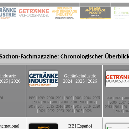
Sachon-Fachmagazine: Chronologischer Überblic
industrie
Getränkeindustrie
2025
|
2026
2024
|
2025
|
2026
26
1998
|
1999
|
2000
|
2001
|
2002
|
2003
|
2004
|
2005
1998
|
1999
|
200
|
2006
|
2007
|
2008
|
2009
|
2010
|
2011
|
2012
|
|
2006
|
2007
|
2013
|
2014
|
2015
|
2016
|
2017
|
2018
|
2019
|
2020
2013
|
2014
|
201
|
2021
|
2022
|
2023
|
2024
|
2025
|
2026
|
2021
|
20
ternational
BBI Español