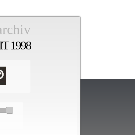
archiv
T 1998