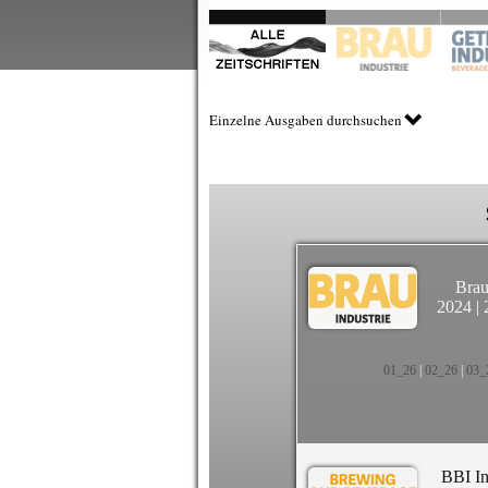
Einzelne Ausgaben durchsuchen
Brau
2024
|
01_26
|
02_26
|
03_
BBI In