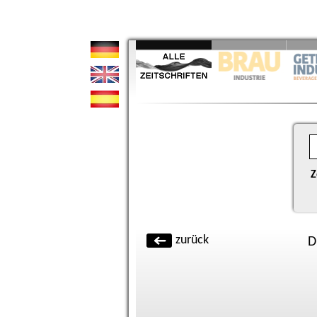
Z
zurück
D