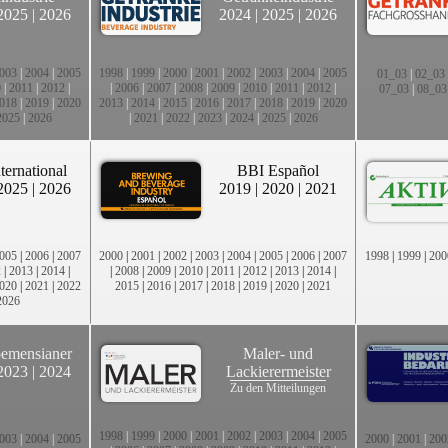
2025
|
2026
2024
|
2025
|
2026
003
|
2004
|
2005
1998
|
1999
|
2000
|
2001
|
2002
|
2003
|
2004
|
2005
01_03
|
02_03
0
|
2011
|
2012
|
|
2006
|
2007
|
2008
|
2009
|
2010
|
2011
|
2012
|
07_03
|
08_03
018
|
2019
|
2020
2013
|
2014
|
2015
|
2016
|
2017
|
2018
|
2019
|
2020
2025
|
2026
|
2021
|
2022
|
2023
|
2024
|
2025
|
2026
ternational
BBI Español
2025
|
2026
2019
|
2020
|
2021
005
|
2006
|
2007
2000
|
2001
|
2002
|
2003
|
2004
|
2005
|
2006
|
2007
1998
|
1999
|
200
2
|
2013
|
2014
|
|
2008
|
2009
|
2010
|
2011
|
2012
|
2013
|
2014
|
020
|
2021
|
2022
2015
|
2016
|
2017
|
2018
|
2019
|
2020
|
2021
2026
emensianer
Maler- und
2023
|
2024
Lackierermeister
Zu den Mitteilungen
1998
|
1999
|
2000
|
2001
|
2002
|
2003
|
2004
|
2005
003
|
2004
|
2005
2000
|
2001
|
200