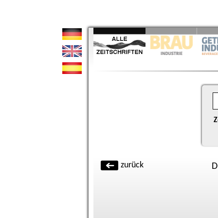
Z
zurück
D