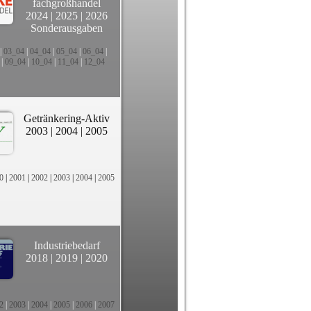
fachgroßhandel
2024
|
2025
|
2026
Sonderausgaben
|
03_04
|
04_04
|
05_04
|
06_04
|
|
09_04
|
10_04
|
11_04
|
12_04
Getränkering-Aktiv
2003
|
2004
|
2005
0
|
2001
|
2002
|
2003
|
2004
|
2005
Industriebedarf
2018
|
2019
|
2020
2
|
2003
|
2004
|
2005
|
2006
|
2007