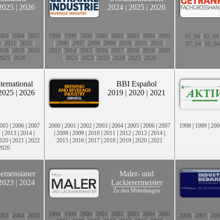
2025
|
2026
2024
|
2025
|
2026
003
|
2004
|
2005
1998
|
1999
|
2000
|
2001
|
2002
|
2003
|
2004
|
2005
01_04
|
02_04
0
|
2011
|
2012
|
|
2006
|
2007
|
2008
|
2009
|
2010
|
2011
|
2012
|
07_04
|
08_04
018
|
2019
|
2020
2013
|
2014
|
2015
|
2016
|
2017
|
2018
|
2019
|
2020
2025
|
2026
|
2021
|
2022
|
2023
|
2024
|
2025
|
2026
ternational
BBI Español
2025
|
2026
2019
|
2020
|
2021
005
|
2006
|
2007
2000
|
2001
|
2002
|
2003
|
2004
|
2005
|
2006
|
2007
1998
|
1999
|
200
2
|
2013
|
2014
|
|
2008
|
2009
|
2010
|
2011
|
2012
|
2013
|
2014
|
020
|
2021
|
2022
2015
|
2016
|
2017
|
2018
|
2019
|
2020
|
2021
2026
emensianer
Maler- und
2023
|
2024
Lackierermeister
Zu den Mitteilungen
1998
|
1999
|
2000
|
2001
|
2002
|
2003
|
2004
|
2005
003
|
2004
|
2005
2000
|
2001
|
200