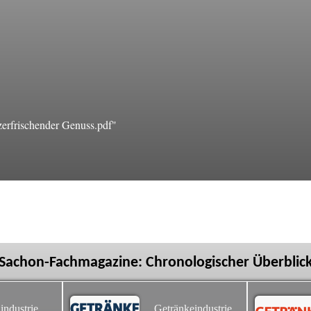
rfrischender Genuss.pdf"
Sachon-Fachmagazine: Chronologischer Überblic
industrie
Getränkeindustrie