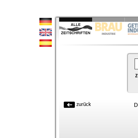
Z
zurück
D