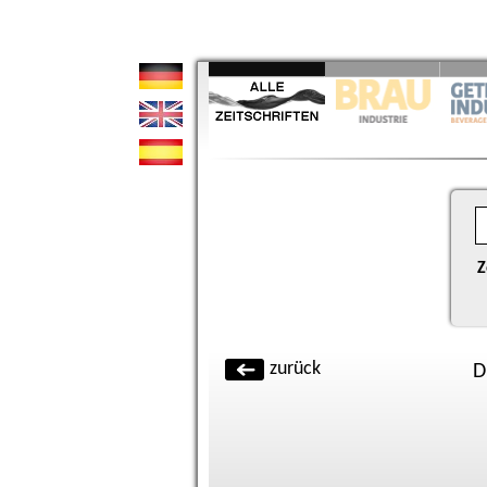
Z
zurück
D