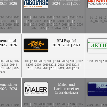
2025
|
2026
2024
|
2025
|
2026
003
|
2004
|
2005
1998
|
1999
|
2000
|
2001
|
2002
|
2003
|
2004
|
2005
01_16
|
02_16
0
|
2011
|
2012
|
|
2006
|
2007
|
2008
|
2009
|
2010
|
2011
|
2012
|
07_16
|
08_16
018
|
2019
|
2020
2013
|
2014
|
2015
|
2016
|
2017
|
2018
|
2019
|
2020
2025
|
2026
|
2021
|
2022
|
2023
|
2024
|
2025
|
2026
ternational
BBI Español
2025
|
2026
2019
|
2020
|
2021
005
|
2006
|
2007
2000
|
2001
|
2002
|
2003
|
2004
|
2005
|
2006
|
2007
1998
|
1999
|
200
2
|
2013
|
2014
|
|
2008
|
2009
|
2010
|
2011
|
2012
|
2013
|
2014
|
020
|
2021
|
2022
2015
|
2016
|
2017
|
2018
|
2019
|
2020
|
2021
2026
emensianer
Maler- und
2023
|
2024
Lackierermeister
Zu den Mitteilungen
1998
|
1999
|
2000
|
2001
|
2002
|
2003
|
2004
|
2005
003
|
2004
|
2005
2000
|
2001
|
200