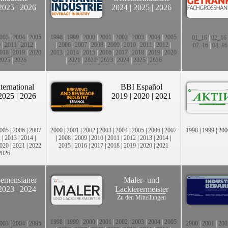
2025
|
2026
2024
|
2025
|
2026
003
|
2004
|
2005
1998
|
1999
|
2000
|
2001
|
2002
|
2003
|
2004
|
2005
01_16
|
02_16
0
|
2011
|
2012
|
|
2006
|
2007
|
2008
|
2009
|
2010
|
2011
|
2012
|
07_16
|
08_16
018
|
2019
|
2020
2013
|
2014
|
2015
|
2016
|
2017
|
2018
|
2019
|
2020
2025
|
2026
|
2021
|
2022
|
2023
|
2024
|
2025
|
2026
ternational
BBI Español
2025
|
2026
2019
|
2020
|
2021
005
|
2006
|
2007
2000
|
2001
|
2002
|
2003
|
2004
|
2005
|
2006
|
2007
1998
|
1999
|
200
2
|
2013
|
2014
|
|
2008
|
2009
|
2010
|
2011
|
2012
|
2013
|
2014
|
020
|
2021
|
2022
2015
|
2016
|
2017
|
2018
|
2019
|
2020
|
2021
2026
emensianer
Maler- und
2023
|
2024
Lackierermeister
Zu den Mitteilungen
1998
|
1999
|
2000
|
2001
|
2002
|
2003
|
2004
|
2005
003
|
2004
|
2005
2000
|
2001
|
200