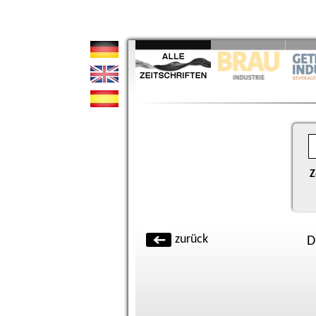
Z
zurück
D