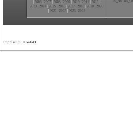
07_98
|
08_98
|
2006
|
2007
|
2008
|
2009
|
2010
|
2011
|
2012
|
2013
|
2014
|
2015
|
2016
|
2017
|
2018
|
2019
|
2020
|
2021
|
2022
|
2023
|
2024
Impressum
|
Kontakt