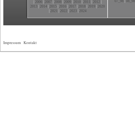
07_98
|
08_98
|
2006
|
2007
|
2008
|
2009
|
2010
|
2011
|
2012
|
2013
|
2014
|
2015
|
2016
|
2017
|
2018
|
2019
|
2020
|
2021
|
2022
|
2023
|
2024
Impressum
|
Kontakt