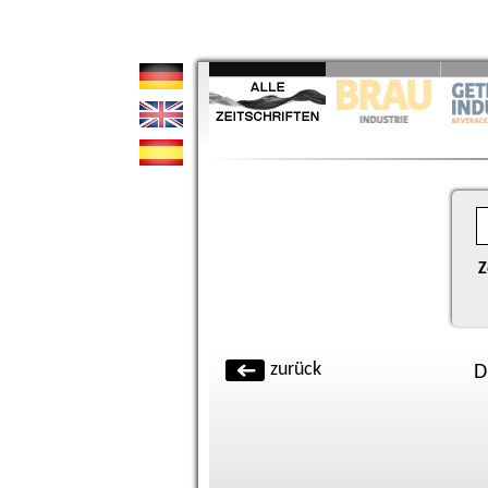
Z
zurück
D