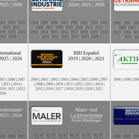
2025
|
2026
2024
|
2025
|
2026
003
|
2004
|
2005
1998
|
1999
|
2000
|
2001
|
2002
|
2003
|
2004
|
2005
1998
|
1999
|
200
0
|
2011
|
2012
|
|
2006
|
2007
|
2008
|
2009
|
2010
|
2011
|
2012
|
|
2006
|
2007
|
018
|
2019
|
2020
2013
|
2014
|
2015
|
2016
|
2017
|
2018
|
2019
|
2020
2013
|
2014
|
201
2025
|
2026
|
2021
|
2022
|
2023
|
2024
|
2025
|
2026
|
2021
|
20
ternational
BBI Español
2025
|
2026
2019
|
2020
|
2021
005
|
2006
|
2007
2000
|
2001
|
2002
|
2003
|
2004
|
2005
|
2006
|
2007
1998
|
1999
|
200
2
|
2013
|
2014
|
|
2008
|
2009
|
2010
|
2011
|
2012
|
2013
|
2014
|
020
|
2021
|
2022
2015
|
2016
|
2017
|
2018
|
2019
|
2020
|
2021
2026
emensianer
Maler- und
2023
|
2024
Lackierermeister
Zu den Mitteilungen
01_07
|
02_07
|
03_07
|
04_07
|
05_07
|
06_07
|
003
|
2004
|
2005
2000
|
2001
|
200