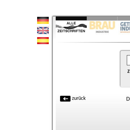
Z
zurück
D