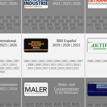
2025
|
2026
2024
|
2025
|
2026
003
|
2004
|
2005
1998
|
1999
|
2000
|
2001
|
2002
|
2003
|
2004
|
2005
1998
|
1999
|
200
0
|
2011
|
2012
|
|
2006
|
2007
|
2008
|
2009
|
2010
|
2011
|
2012
|
|
2006
|
2007
|
018
|
2019
|
2020
2013
|
2014
|
2015
|
2016
|
2017
|
2018
|
2019
|
2020
2013
|
2014
|
201
2025
|
2026
|
2021
|
2022
|
2023
|
2024
|
2025
|
2026
|
2021
|
20
ternational
BBI Español
2025
|
2026
2019
|
2020
|
2021
005
|
2006
|
2007
2000
|
2001
|
2002
|
2003
|
2004
|
2005
|
2006
|
2007
1998
|
1999
|
200
2
|
2013
|
2014
|
|
2008
|
2009
|
2010
|
2011
|
2012
|
2013
|
2014
|
020
|
2021
|
2022
2015
|
2016
|
2017
|
2018
|
2019
|
2020
|
2021
2026
emensianer
Maler- und
2023
|
2024
Lackierermeister
Zu den Mitteilungen
01_07
|
02_07
|
03_07
|
04_07
|
05_07
|
06_07
|
003
|
2004
|
2005
2000
|
2001
|
200