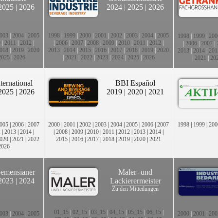
2025
|
2026
2024
|
2025
|
2026
003
|
2004
|
2005
1998
|
1999
|
2000
|
2001
|
2002
|
2003
|
2004
|
2005
1998
|
1999
|
200
0
|
2011
|
2012
|
|
2006
|
2007
|
2008
|
2009
|
2010
|
2011
|
2012
|
|
2006
|
2007
|
018
|
2019
|
2020
2013
|
2014
|
2015
|
2016
|
2017
|
2018
|
2019
|
2020
2013
|
2014
|
201
2025
|
2026
|
2021
|
2022
|
2023
|
2024
|
2025
|
2026
|
2021
|
20
ternational
BBI Español
2025
|
2026
2019
|
2020
|
2021
005
|
2006
|
2007
2000
|
2001
|
2002
|
2003
|
2004
|
2005
|
2006
|
2007
1998
|
1999
|
200
2
|
2013
|
2014
|
|
2008
|
2009
|
2010
|
2011
|
2012
|
2013
|
2014
|
020
|
2021
|
2022
2015
|
2016
|
2017
|
2018
|
2019
|
2020
|
2021
2026
emensianer
Maler- und
2023
|
2024
Lackierermeister
Zu den Mitteilungen
01_15
|
02_15
|
03_15
|
04_15
|
05_15
|
06_15
|
003
|
2004
|
2005
2000
|
2001
|
200