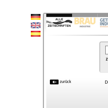
Z
zurück
D