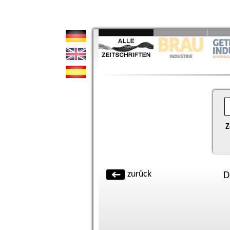
Z
zurück
D