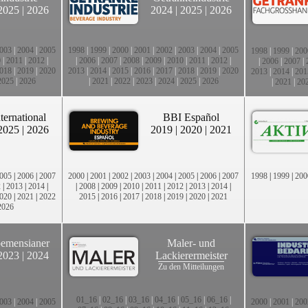
2025
|
2026
2024
|
2025
|
2026
003
|
2004
|
2005
1998
|
1999
|
2000
|
2001
|
2002
|
2003
|
2004
|
2005
1998
|
1999
|
200
0
|
2011
|
2012
|
|
2006
|
2007
|
2008
|
2009
|
2010
|
2011
|
2012
|
|
2006
|
2007
|
018
|
2019
|
2020
2013
|
2014
|
2015
|
2016
|
2017
|
2018
|
2019
|
2020
2013
|
2014
|
201
2025
|
2026
|
2021
|
2022
|
2023
|
2024
|
2025
|
2026
|
2021
|
20
ternational
BBI Español
2025
|
2026
2019
|
2020
|
2021
005
|
2006
|
2007
2000
|
2001
|
2002
|
2003
|
2004
|
2005
|
2006
|
2007
1998
|
1999
|
200
2
|
2013
|
2014
|
|
2008
|
2009
|
2010
|
2011
|
2012
|
2013
|
2014
|
020
|
2021
|
2022
2015
|
2016
|
2017
|
2018
|
2019
|
2020
|
2021
2026
emensianer
Maler- und
2023
|
2024
Lackierermeister
Zu den Mitteilungen
01_16
|
02_16
|
03_16
|
04_16
|
05_16
|
06_16
|
003
|
2004
|
2005
2000
|
2001
|
200