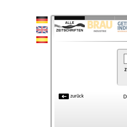
Z
zurück
D