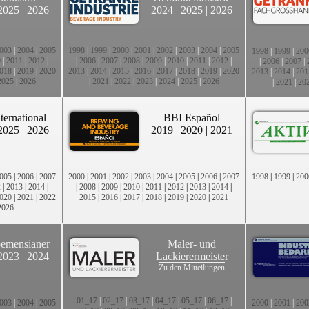
2025
|
2026
2024
|
2025
|
2026
003
|
2004
|
2005
1998
|
1999
|
2000
|
2001
|
2002
|
2003
|
2004
|
2005
1998
|
1999
|
200
0
|
2011
|
2012
|
|
2006
|
2007
|
2008
|
2009
|
2010
|
2011
|
2012
|
|
2006
|
2007
|
018
|
2019
|
2020
2013
|
2014
|
2015
|
2016
|
2017
|
2018
|
2019
|
2020
2013
|
2014
|
201
2025
|
2026
|
2021
|
2022
|
2023
|
2024
|
2025
|
2026
|
2021
|
20
ternational
BBI Español
2025
|
2026
2019
|
2020
|
2021
005
|
2006
|
2007
2000
|
2001
|
2002
|
2003
|
2004
|
2005
|
2006
|
2007
1998
|
1999
|
200
2
|
2013
|
2014
|
|
2008
|
2009
|
2010
|
2011
|
2012
|
2013
|
2014
|
020
|
2021
|
2022
2015
|
2016
|
2017
|
2018
|
2019
|
2020
|
2021
2026
emensianer
Maler- und
2023
|
2024
Lackierermeister
Zu den Mitteilungen
01_17
|
02_17
|
03_17
|
04_17
|
05_17
|
06_17
|
003
|
2004
|
2005
2000
|
2001
|
200