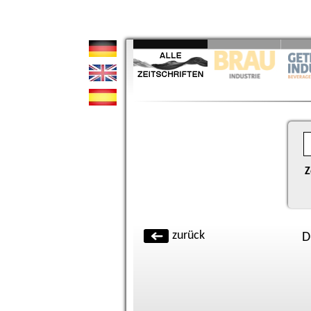
Z
zurück
D