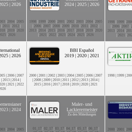
2025
|
2026
2024
|
2025
|
2026
003
|
2004
|
2005
1998
|
1999
|
2000
|
2001
|
2002
|
2003
|
2004
|
2005
1998
|
1999
|
200
0
|
2011
|
2012
|
|
2006
|
2007
|
2008
|
2009
|
2010
|
2011
|
2012
|
|
2006
|
2007
|
018
|
2019
|
2020
2013
|
2014
|
2015
|
2016
|
2017
|
2018
|
2019
|
2020
2013
|
2014
|
201
2025
|
2026
|
2021
|
2022
|
2023
|
2024
|
2025
|
2026
|
2021
|
20
ternational
BBI Español
2025
|
2026
2019
|
2020
|
2021
005
|
2006
|
2007
2000
|
2001
|
2002
|
2003
|
2004
|
2005
|
2006
|
2007
1998
|
1999
|
200
2
|
2013
|
2014
|
|
2008
|
2009
|
2010
|
2011
|
2012
|
2013
|
2014
|
020
|
2021
|
2022
2015
|
2016
|
2017
|
2018
|
2019
|
2020
|
2021
2026
emensianer
Maler- und
2023
|
2024
Lackierermeister
Zu den Mitteilungen
01_17
|
02_17
|
03_17
|
04_17
|
05_17
|
06_17
|
003
|
2004
|
2005
2000
|
2001
|
200