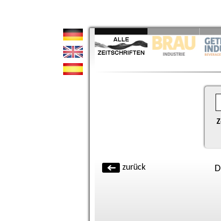
Z
zurück
D