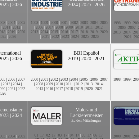
2025
|
2026
2024
|
2025
|
2026
003
|
2004
|
2005
1998
|
1999
|
2000
|
2001
|
2002
|
2003
|
2004
|
2005
1998
|
1999
|
200
0
|
2011
|
2012
|
|
2006
|
2007
|
2008
|
2009
|
2010
|
2011
|
2012
|
|
2006
|
2007
|
018
|
2019
|
2020
2013
|
2014
|
2015
|
2016
|
2017
|
2018
|
2019
|
2020
2013
|
2014
|
201
2025
|
2026
|
2021
|
2022
|
2023
|
2024
|
2025
|
2026
|
2021
|
20
ternational
BBI Español
2025
|
2026
2019
|
2020
|
2021
005
|
2006
|
2007
2000
|
2001
|
2002
|
2003
|
2004
|
2005
|
2006
|
2007
1998
|
1999
|
200
2
|
2013
|
2014
|
|
2008
|
2009
|
2010
|
2011
|
2012
|
2013
|
2014
|
020
|
2021
|
2022
2015
|
2016
|
2017
|
2018
|
2019
|
2020
|
2021
2026
emensianer
Maler- und
2023
|
2024
Lackierermeister
Zu den Mitteilungen
01_17
|
02_17
|
03_17
|
04_17
|
05_17
|
06_17
|
003
|
2004
|
2005
2000
|
2001
|
200