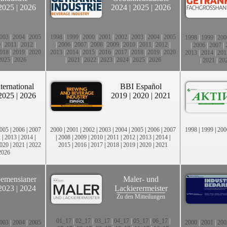
2025
|
2026
2024
|
2025
|
2026
003
|
2004
|
2005
1998
|
1999
|
2000
|
2001
|
2002
|
2003
|
2004
|
2005
1998
|
1999
|
200
0
|
2011
|
2012
|
|
2006
|
2007
|
2008
|
2009
|
2010
|
2011
|
2012
|
|
2006
|
2007
|
018
|
2019
|
2020
2013
|
2014
|
2015
|
2016
|
2017
|
2018
|
2019
|
2020
2013
|
2014
|
201
2025
|
2026
|
2021
|
2022
|
2023
|
2024
|
2025
|
2026
|
2021
|
20
ternational
BBI Español
2025
|
2026
2019
|
2020
|
2021
005
|
2006
|
2007
2000
|
2001
|
2002
|
2003
|
2004
|
2005
|
2006
|
2007
1998
|
1999
|
200
2
|
2013
|
2014
|
|
2008
|
2009
|
2010
|
2011
|
2012
|
2013
|
2014
|
020
|
2021
|
2022
2015
|
2016
|
2017
|
2018
|
2019
|
2020
|
2021
2026
emensianer
Maler- und
2023
|
2024
Lackierermeister
Zu den Mitteilungen
01_17
|
02_17
|
03_17
|
04_17
|
05_17
|
06_17
|
003
|
2004
|
2005
2000
|
2001
|
200