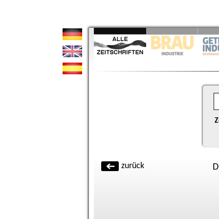
Z
zurück
D