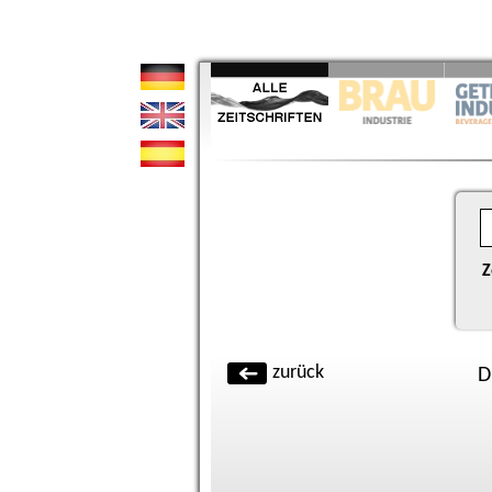
Z
zurück
D