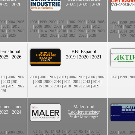
2025
|
2026
2024
|
2025
|
2026
003
|
2004
|
2005
1998
|
1999
|
2000
|
2001
|
2002
|
2003
|
2004
|
2005
1998
|
1999
|
200
0
|
2011
|
2012
|
|
2006
|
2007
|
2008
|
2009
|
2010
|
2011
|
2012
|
|
2006
|
2007
|
018
|
2019
|
2020
2013
|
2014
|
2015
|
2016
|
2017
|
2018
|
2019
|
2020
2013
|
2014
|
201
2025
|
2026
|
2021
|
2022
|
2023
|
2024
|
2025
|
2026
|
2021
|
20
ternational
BBI Español
2025
|
2026
2019
|
2020
|
2021
005
|
2006
|
2007
2000
|
2001
|
2002
|
2003
|
2004
|
2005
|
2006
|
2007
1998
|
1999
|
200
2
|
2013
|
2014
|
|
2008
|
2009
|
2010
|
2011
|
2012
|
2013
|
2014
|
020
|
2021
|
2022
2015
|
2016
|
2017
|
2018
|
2019
|
2020
|
2021
2026
emensianer
Maler- und
2023
|
2024
Lackierermeister
Zu den Mitteilungen
01_17
|
02_17
|
03_17
|
04_17
|
05_17
|
06_17
|
003
|
2004
|
2005
2000
|
2001
|
200