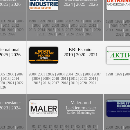
2025
|
2026
2024
|
2025
|
2026
003
|
2004
|
2005
1998
|
1999
|
2000
|
2001
|
2002
|
2003
|
2004
|
2005
1998
|
1999
|
200
0
|
2011
|
2012
|
|
2006
|
2007
|
2008
|
2009
|
2010
|
2011
|
2012
|
|
2006
|
2007
|
018
|
2019
|
2020
2013
|
2014
|
2015
|
2016
|
2017
|
2018
|
2019
|
2020
2013
|
2014
|
201
2025
|
2026
|
2021
|
2022
|
2023
|
2024
|
2025
|
2026
|
2021
|
20
ternational
BBI Español
2025
|
2026
2019
|
2020
|
2021
005
|
2006
|
2007
2000
|
2001
|
2002
|
2003
|
2004
|
2005
|
2006
|
2007
1998
|
1999
|
200
2
|
2013
|
2014
|
|
2008
|
2009
|
2010
|
2011
|
2012
|
2013
|
2014
|
020
|
2021
|
2022
2015
|
2016
|
2017
|
2018
|
2019
|
2020
|
2021
2026
emensianer
Maler- und
2023
|
2024
Lackierermeister
Zu den Mitteilungen
01_17
|
02_17
|
03_17
|
04_17
|
05_17
|
06_17
|
003
|
2004
|
2005
2000
|
2001
|
200