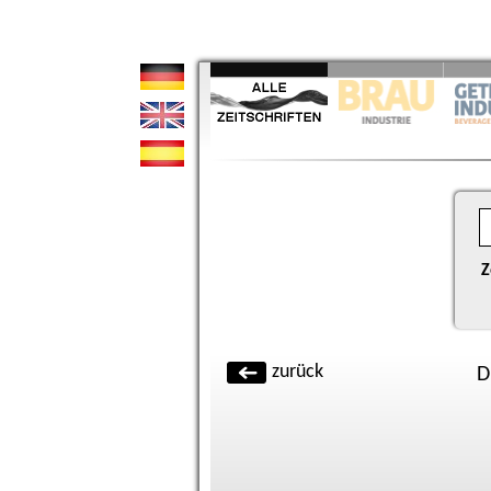
Z
zurück
D