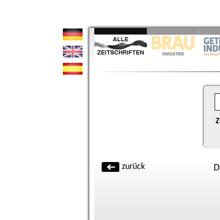
Z
zurück
D