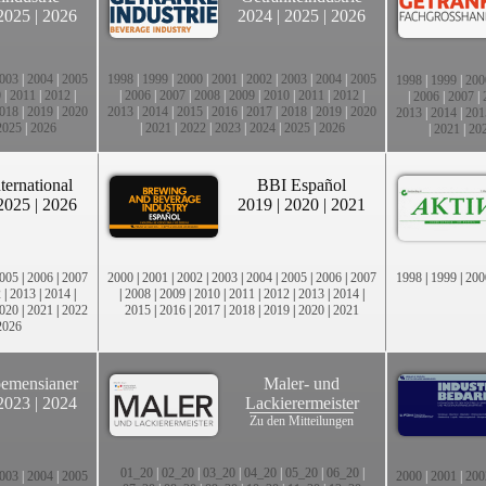
2025
|
2026
2024
|
2025
|
2026
003
|
2004
|
2005
1998
|
1999
|
2000
|
2001
|
2002
|
2003
|
2004
|
2005
1998
|
1999
|
200
0
|
2011
|
2012
|
|
2006
|
2007
|
2008
|
2009
|
2010
|
2011
|
2012
|
|
2006
|
2007
|
018
|
2019
|
2020
2013
|
2014
|
2015
|
2016
|
2017
|
2018
|
2019
|
2020
2013
|
2014
|
201
2025
|
2026
|
2021
|
2022
|
2023
|
2024
|
2025
|
2026
|
2021
|
20
ternational
BBI Español
2025
|
2026
2019
|
2020
|
2021
005
|
2006
|
2007
2000
|
2001
|
2002
|
2003
|
2004
|
2005
|
2006
|
2007
1998
|
1999
|
200
2
|
2013
|
2014
|
|
2008
|
2009
|
2010
|
2011
|
2012
|
2013
|
2014
|
020
|
2021
|
2022
2015
|
2016
|
2017
|
2018
|
2019
|
2020
|
2021
2026
emensianer
Maler- und
2023
|
2024
Lackierermeister
Zu den Mitteilungen
01_20
|
02_20
|
03_20
|
04_20
|
05_20
|
06_20
|
003
|
2004
|
2005
2000
|
2001
|
200