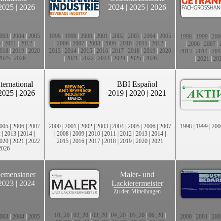
2025
|
2026
2024
|
2025
|
2026
003
|
2004
|
2005
1998
|
1999
|
2000
|
2001
|
2002
|
2003
|
2004
|
2005
1998
|
1999
|
200
0
|
2011
|
2012
|
|
2006
|
2007
|
2008
|
2009
|
2010
|
2011
|
2012
|
|
2006
|
2007
|
018
|
2019
|
2020
2013
|
2014
|
2015
|
2016
|
2017
|
2018
|
2019
|
2020
2013
|
2014
|
201
2025
|
2026
|
2021
|
2022
|
2023
|
2024
|
2025
|
2026
|
2021
|
20
ternational
BBI Español
2025
|
2026
2019
|
2020
|
2021
005
|
2006
|
2007
2000
|
2001
|
2002
|
2003
|
2004
|
2005
|
2006
|
2007
1998
|
1999
|
200
2
|
2013
|
2014
|
|
2008
|
2009
|
2010
|
2011
|
2012
|
2013
|
2014
|
020
|
2021
|
2022
2015
|
2016
|
2017
|
2018
|
2019
|
2020
|
2021
2026
emensianer
Maler- und
2023
|
2024
Lackierermeister
Zu den Mitteilungen
01_20
|
02_20
|
03_20
|
04_20
|
05_20
|
06_20
|
003
|
2004
|
2005
2000
|
2001
|
200