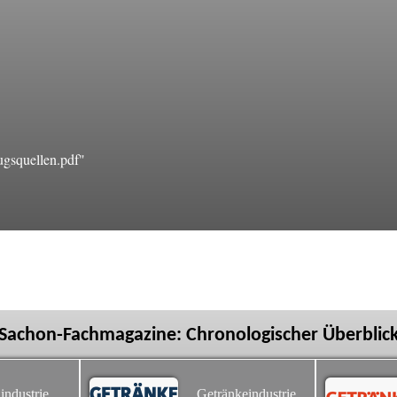
gsquellen.pdf"
Sachon-Fachmagazine: Chronologischer Überblic
industrie
Getränkeindustrie