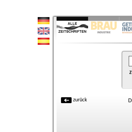
Z
zurück
D