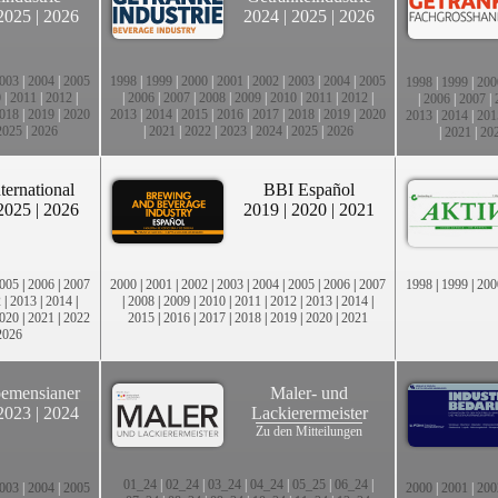
2025
|
2026
2024
|
2025
|
2026
003
|
2004
|
2005
1998
|
1999
|
2000
|
2001
|
2002
|
2003
|
2004
|
2005
1998
|
1999
|
200
0
|
2011
|
2012
|
|
2006
|
2007
|
2008
|
2009
|
2010
|
2011
|
2012
|
|
2006
|
2007
|
018
|
2019
|
2020
2013
|
2014
|
2015
|
2016
|
2017
|
2018
|
2019
|
2020
2013
|
2014
|
201
2025
|
2026
|
2021
|
2022
|
2023
|
2024
|
2025
|
2026
|
2021
|
20
ternational
BBI Español
2025
|
2026
2019
|
2020
|
2021
005
|
2006
|
2007
2000
|
2001
|
2002
|
2003
|
2004
|
2005
|
2006
|
2007
1998
|
1999
|
200
2
|
2013
|
2014
|
|
2008
|
2009
|
2010
|
2011
|
2012
|
2013
|
2014
|
020
|
2021
|
2022
2015
|
2016
|
2017
|
2018
|
2019
|
2020
|
2021
2026
emensianer
Maler- und
2023
|
2024
Lackierermeister
Zu den Mitteilungen
01_24
|
02_24
|
03_24
|
04_24
|
05_25
|
06_24
|
003
|
2004
|
2005
2000
|
2001
|
200