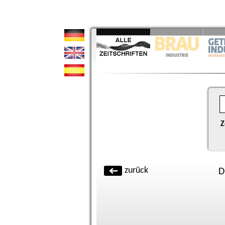
Z
zurück
D