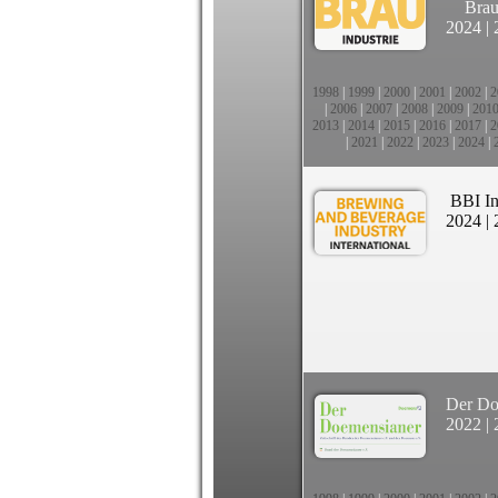
Brau
2024
|
1998
|
1999
|
2000
|
2001
|
2002
|
2
|
2006
|
2007
|
2008
|
2009
|
201
2013
|
2014
|
2015
|
2016
|
2017
|
2
|
2021
|
2022
|
2023
|
2024
|
BBI In
2024
|
Der Do
2022
|