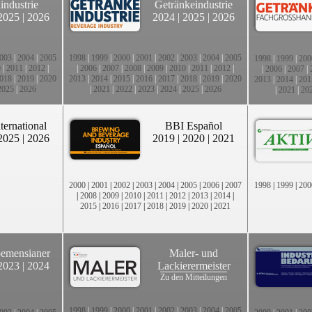
industrie
Getränkeindustrie
2025
|
2026
2024
|
2025
|
2026
003
|
2004
|
2005
1998
|
1999
|
2000
|
2001
|
2002
|
2003
|
2004
|
2005
1998
|
1999
|
200
0
|
2011
|
2012
|
|
2006
|
2007
|
2008
|
2009
|
2010
|
2011
|
2012
|
|
2006
|
2007
|
018
|
2019
|
2020
2013
|
2014
|
2015
|
2016
|
2017
|
2018
|
2019
|
2020
2013
|
2014
|
201
2025
|
2026
|
2021
|
2022
|
2023
|
2024
|
2025
|
2026
|
2021
|
20
ternational
BBI Español
2025
|
2026
2019
|
2020
|
2021
2000
|
2001
|
2002
|
2003
|
2004
|
2005
|
2006
|
2007
1998
|
1999
|
200
|
2008
|
2009
|
2010
|
2011
|
2012
|
2013
|
2014
|
2015
|
2016
|
2017
|
2018
|
2019
|
2020
|
2021
emensianer
Maler- und
2023
|
2024
Lackierermeister
Zu den Mitteilungen
1998
|
1999
|
2000
|
2001
|
2002
|
2003
|
2004
|
2005