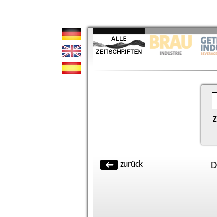
Z
zurück
D