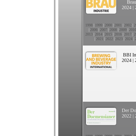
Brau
2024
|
1998
|
1999
|
2000
|
2001
|
2002
|
2
|
2006
|
2007
|
2008
|
2009
|
201
2013
|
2014
|
2015
|
2016
|
2017
|
2
|
2021
|
2022
|
2023
|
2024
|
BBI In
2024
|
Der Do
2022
|