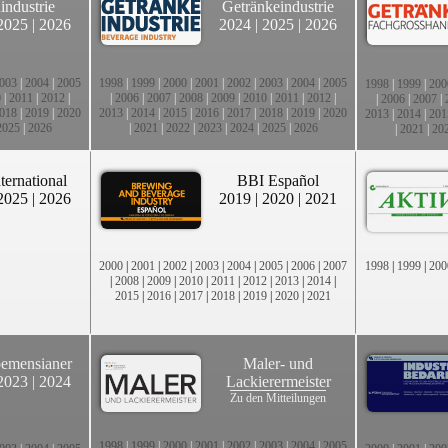
industrie
Getränkeindustrie
2025
|
2026
2024
|
2025
|
2026
003
|
2004
|
2005
1998
|
1999
|
2000
|
2001
|
2002
|
2003
|
2004
|
2005
1998
|
1999
|
200
0
|
2011
|
2012
|
|
2006
|
2007
|
2008
|
2009
|
2010
|
2011
|
2012
|
|
2006
|
2007
|
018
|
2019
|
2020
2013
|
2014
|
2015
|
2016
|
2017
|
2018
|
2019
|
2020
2013
|
2014
|
201
2025
|
2026
|
2021
|
2022
|
2023
|
2024
|
2025
|
2026
|
2021
|
20
ternational
BBI Español
2025
|
2026
2019
|
2020
|
2021
2000
|
2001
|
2002
|
2003
|
2004
|
2005
|
2006
|
2007
1998
|
1999
|
200
|
2008
|
2009
|
2010
|
2011
|
2012
|
2013
|
2014
|
2015
|
2016
|
2017
|
2018
|
2019
|
2020
|
2021
emensianer
Maler- und
2023
|
2024
Lackierermeister
Zu den Mitteilungen
1998
|
1999
|
2000
|
2001
|
2002
|
2003
|
2004
|
2005