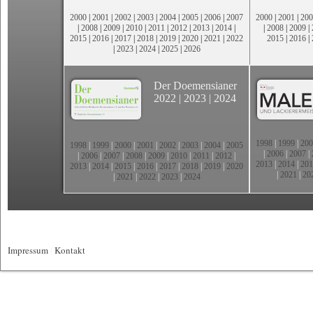
2000
|
2001
|
2002
|
2003
|
2004
|
2005
|
2006
|
2007
2000
|
2001
|
200
|
2008
|
2009
|
2010
|
2011
|
2012
|
2013
|
2014
|
|
2008
|
2009
|
2015
|
2016
|
2017
|
2018
|
2019
|
2020
|
2021
|
2022
2015
|
2016
|
|
2023
|
2024
|
2025
|
2026
Der Doemensianer
2022
|
2023
|
2024
1998
|
1999
|
200
1998
|
1999
|
2000
|
2001
|
2002
|
2003
|
2004
|
2005
|
2006
|
2007
|
|
2006
|
2007
|
2008
|
2009
|
2010
|
2011
|
2012
|
2013
|
2014
|
201
2013
|
2014
|
2015
|
2016
|
2017
|
2018
|
2019
|
2020
|
2021
|
20
|
2021
|
2022
|
2023
|
2024
Impressum
|
Kontakt