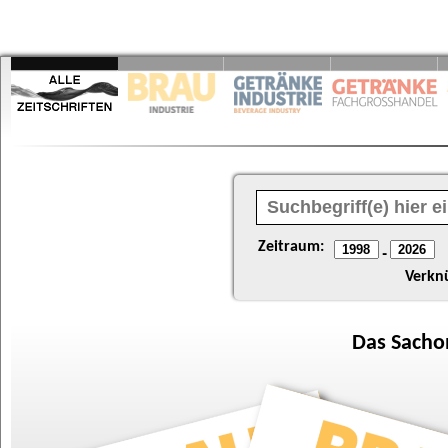
Zeitraum:
-
Verkn
Das
Sacho