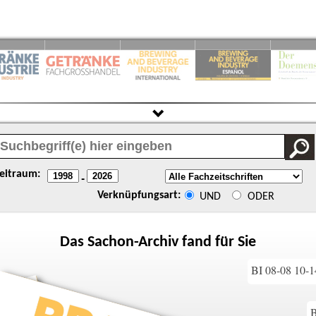
eitraum:
-
Verknüpfungsart:
UND
ODER
Das
Sachon
-Archiv fand für Sie
BI 08-08 10-1
B