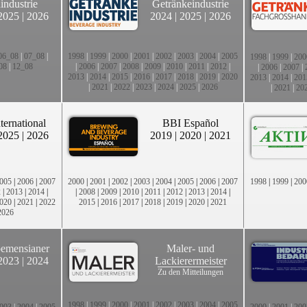
industrie
Getränkeindustrie
2025
|
2026
2024
|
2025
|
2026
06_08
|
07_08
|
1998
|
1999
|
2000
|
2001
|
2002
|
2003
|
2004
|
2005
1998
|
1999
|
200
08
|
12_08
|
2006
|
2007
|
2008
|
2009
|
2010
|
2011
|
2012
|
|
2006
|
2007
|
2013
|
2014
|
2015
|
2016
|
2017
|
2018
|
2019
|
2020
2013
|
2014
|
201
|
2021
|
2022
|
2023
|
2024
|
2025
|
2026
|
2021
|
20
ternational
BBI Español
2025
|
2026
2019
|
2020
|
2021
005
|
2006
|
2007
2000
|
2001
|
2002
|
2003
|
2004
|
2005
|
2006
|
2007
1998
|
1999
|
200
2
|
2013
|
2014
|
|
2008
|
2009
|
2010
|
2011
|
2012
|
2013
|
2014
|
020
|
2021
|
2022
2015
|
2016
|
2017
|
2018
|
2019
|
2020
|
2021
2026
emensianer
Maler- und
2023
|
2024
Lackierermeister
Zu den Mitteilungen
1998
|
1999
|
2000
|
2001
|
2002
|
2003
|
2004
|
2005