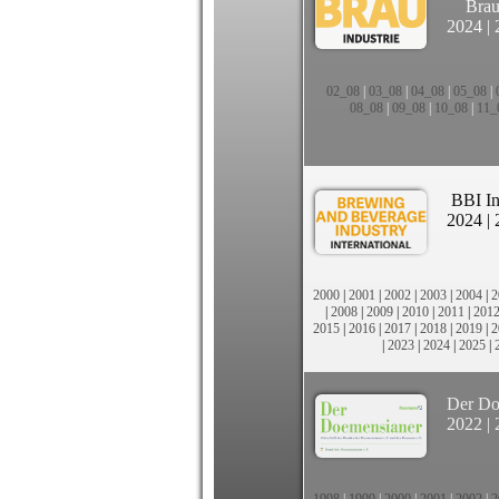
Brau
2024
|
02_08
|
03_08
|
04_08
|
05_08
|
08_08
|
09_08
|
10_08
|
11_
BBI In
2024
|
2000
|
2001
|
2002
|
2003
|
2004
|
2
|
2008
|
2009
|
2010
|
2011
|
201
2015
|
2016
|
2017
|
2018
|
2019
|
2
|
2023
|
2024
|
2025
|
Der Do
2022
|