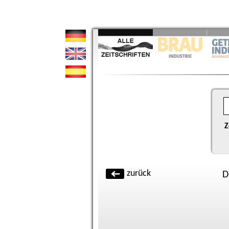
Z
zurück
D