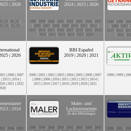
2025
|
2026
2024
|
2025
|
2026
05_25
|
06_25
|
1998
|
1999
|
2000
|
2001
|
2002
|
2003
|
2004
|
2005
1998
|
1999
|
200
11_25
|
12_25
|
2006
|
2007
|
2008
|
2009
|
2010
|
2011
|
2012
|
|
2006
|
2007
|
2013
|
2014
|
2015
|
2016
|
2017
|
2018
|
2019
|
2020
2013
|
2014
|
201
|
2021
|
2022
|
2023
|
2024
|
2025
|
2026
|
2021
|
20
ternational
BBI Español
2025
|
2026
2019
|
2020
|
2021
005
|
2006
|
2007
2000
|
2001
|
2002
|
2003
|
2004
|
2005
|
2006
|
2007
1998
|
1999
|
200
2
|
2013
|
2014
|
|
2008
|
2009
|
2010
|
2011
|
2012
|
2013
|
2014
|
020
|
2021
|
2022
2015
|
2016
|
2017
|
2018
|
2019
|
2020
|
2021
2026
emensianer
Maler- und
2023
|
2024
Lackierermeister
Zu den Mitteilungen
1998
|
1999
|
2000
|
2001
|
2002
|
2003
|
2004
|
2005
003
|
2004
|
2005
2000
|
2001
|
200