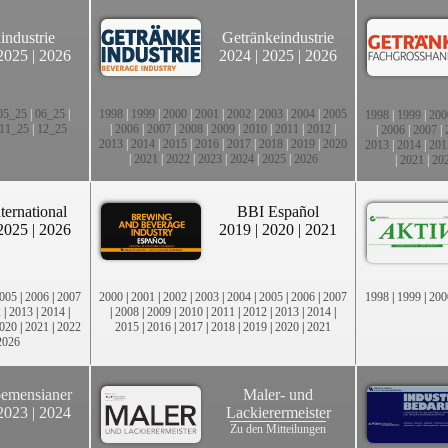
industrie
Getränkeindustrie
2025
|
2026
2024
|
2025
|
2026
05_25
|
06_25
|
1998
|
1999
|
2000
|
2001
|
2002
|
2003
|
2004
|
2005
1998
|
1999
|
200
11_25
|
12_25
|
2006
|
2007
|
2008
|
2009
|
2010
|
2011
|
2012
|
|
2006
|
2007
|
2013
|
2014
|
2015
|
2016
|
2017
|
2018
|
2019
|
2020
2013
|
2014
|
201
|
2021
|
2022
|
2023
|
2024
|
2025
|
2026
|
2021
|
20
ternational
BBI Español
2025
|
2026
2019
|
2020
|
2021
005
|
2006
|
2007
2000
|
2001
|
2002
|
2003
|
2004
|
2005
|
2006
|
2007
1998
|
1999
|
200
2
|
2013
|
2014
|
|
2008
|
2009
|
2010
|
2011
|
2012
|
2013
|
2014
|
020
|
2021
|
2022
2015
|
2016
|
2017
|
2018
|
2019
|
2020
|
2021
2026
emensianer
Maler- und
2023
|
2024
Lackierermeister
Zu den Mitteilungen