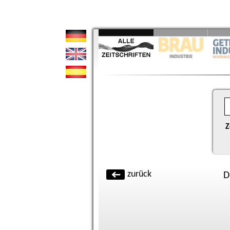
Z
zurück
D