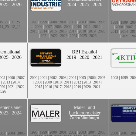
2025
|
2026
2024
|
2025
|
2026
05_25
|
06_25
|
1998
|
1999
|
2000
|
2001
|
2002
|
2003
|
2004
|
2005
1998
|
1999
|
200
11_25
|
12_25
|
2006
|
2007
|
2008
|
2009
|
2010
|
2011
|
2012
|
|
2006
|
2007
|
2013
|
2014
|
2015
|
2016
|
2017
|
2018
|
2019
|
2020
2013
|
2014
|
201
|
2021
|
2022
|
2023
|
2024
|
2025
|
2026
|
2021
|
20
ternational
BBI Español
2025
|
2026
2019
|
2020
|
2021
005
|
2006
|
2007
2000
|
2001
|
2002
|
2003
|
2004
|
2005
|
2006
|
2007
1998
|
1999
|
200
2
|
2013
|
2014
|
|
2008
|
2009
|
2010
|
2011
|
2012
|
2013
|
2014
|
020
|
2021
|
2022
2015
|
2016
|
2017
|
2018
|
2019
|
2020
|
2021
2026
emensianer
Maler- und
2023
|
2024
Lackierermeister
Zu den Mitteilungen
1998
|
1999
|
2000
|
2001
|
2002
|
2003
|
2004
|
2005
003
|
2004
|
2005
2000
|
2001
|
200