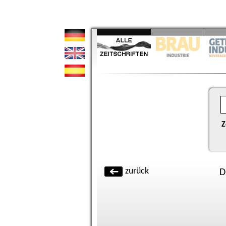
Z
zurück
D