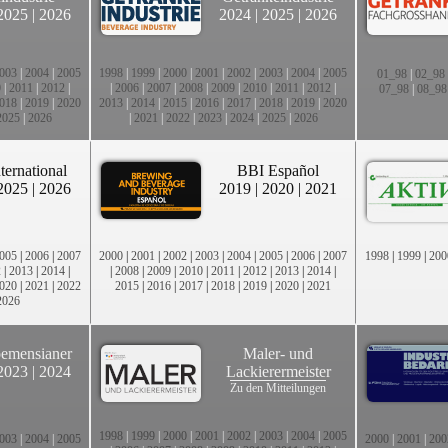
2025
|
2026
2024
|
2025
|
2026
003
|
2004
|
2005
1998
|
1999
|
2000
|
2001
|
2002
|
2003
|
2004
|
2005
01_98
|
02_98
0
|
2011
|
2012
|
|
2006
|
2007
|
2008
|
2009
|
2010
|
2011
|
2012
|
07_98
|
08_98
018
|
2019
|
2020
2013
|
2014
|
2015
|
2016
|
2017
|
2018
|
2019
|
2020
2025
|
2026
|
2021
|
2022
|
2023
|
2024
|
2025
|
2026
ternational
BBI Español
2025
|
2026
2019
|
2020
|
2021
005
|
2006
|
2007
2000
|
2001
|
2002
|
2003
|
2004
|
2005
|
2006
|
2007
1998
|
1999
|
200
2
|
2013
|
2014
|
|
2008
|
2009
|
2010
|
2011
|
2012
|
2013
|
2014
|
020
|
2021
|
2022
2015
|
2016
|
2017
|
2018
|
2019
|
2020
|
2021
2026
emensianer
Maler- und
2023
|
2024
Lackierermeister
Zu den Mitteilungen
1998
|
1999
|
2000
|
2001
|
2002
|
2003
|
2004
|
2005
003
|
2004
|
2005
2000
|
2001
|
200