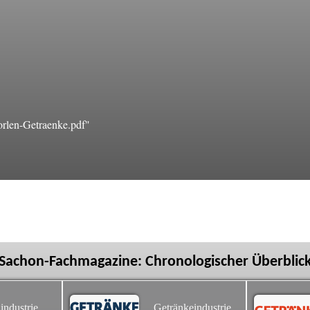
len-Getraenke.pdf"
Sachon-Fachmagazine: Chronologischer Überblic
industrie
Getränkeindustrie