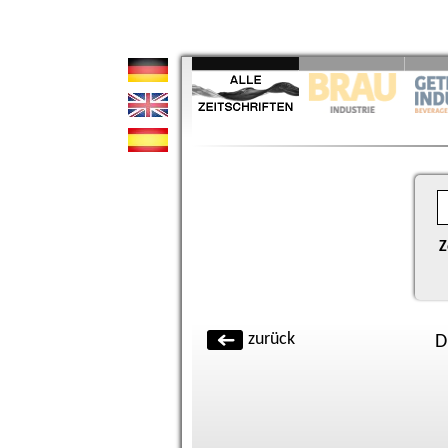
Z
zurück
D