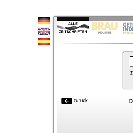
Z
zurück
D