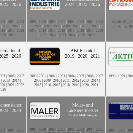
2025
|
2026
2024
|
2025
|
2026
003
|
2004
|
2005
1998
|
1999
|
2000
|
2001
|
2002
|
2003
|
2004
|
2005
01_08
|
02_08
0
|
2011
|
2012
|
|
2006
|
2007
|
2008
|
2009
|
2010
|
2011
|
2012
|
07_08
|
08_08
018
|
2019
|
2020
2013
|
2014
|
2015
|
2016
|
2017
|
2018
|
2019
|
2020
2025
|
2026
|
2021
|
2022
|
2023
|
2024
|
2025
|
2026
ternational
BBI Español
2025
|
2026
2019
|
2020
|
2021
005
|
2006
|
2007
2000
|
2001
|
2002
|
2003
|
2004
|
2005
|
2006
|
2007
1998
|
1999
|
200
2
|
2013
|
2014
|
|
2008
|
2009
|
2010
|
2011
|
2012
|
2013
|
2014
|
020
|
2021
|
2022
2015
|
2016
|
2017
|
2018
|
2019
|
2020
|
2021
2026
emensianer
Maler- und
2023
|
2024
Lackierermeister
Zu den Mitteilungen
1998
|
1999
|
2000
|
2001
|
2002
|
2003
|
2004
|
2005
003
|
2004
|
2005
2000
|
2001
|
200