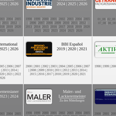
2025
|
2026
2024
|
2025
|
2026
003
|
2004
|
2005
1998
|
1999
|
2000
|
2001
|
2002
|
2003
|
2004
|
2005
01_08
|
02_08
0
|
2011
|
2012
|
|
2006
|
2007
|
2008
|
2009
|
2010
|
2011
|
2012
|
07_08
|
08_08
018
|
2019
|
2020
2013
|
2014
|
2015
|
2016
|
2017
|
2018
|
2019
|
2020
2025
|
2026
|
2021
|
2022
|
2023
|
2024
|
2025
|
2026
ternational
BBI Español
2025
|
2026
2019
|
2020
|
2021
005
|
2006
|
2007
2000
|
2001
|
2002
|
2003
|
2004
|
2005
|
2006
|
2007
1998
|
1999
|
200
2
|
2013
|
2014
|
|
2008
|
2009
|
2010
|
2011
|
2012
|
2013
|
2014
|
020
|
2021
|
2022
2015
|
2016
|
2017
|
2018
|
2019
|
2020
|
2021
2026
emensianer
Maler- und
2023
|
2024
Lackierermeister
Zu den Mitteilungen
1998
|
1999
|
2000
|
2001
|
2002
|
2003
|
2004
|
2005
003
|
2004
|
2005
2000
|
2001
|
200