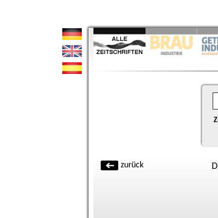
Z
zurück
D