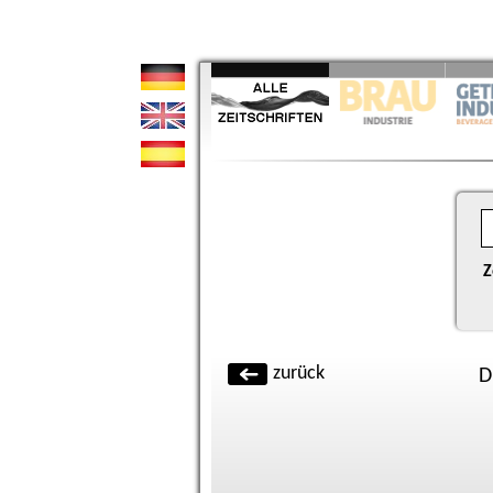
Z
zurück
D