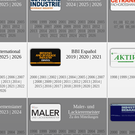
2025
|
2026
2024
|
2025
|
2026
003
|
2004
|
2005
1998
|
1999
|
2000
|
2001
|
2002
|
2003
|
2004
|
2005
01_08
|
02_08
0
|
2011
|
2012
|
|
2006
|
2007
|
2008
|
2009
|
2010
|
2011
|
2012
|
07_08
|
08_08
018
|
2019
|
2020
2013
|
2014
|
2015
|
2016
|
2017
|
2018
|
2019
|
2020
2025
|
2026
|
2021
|
2022
|
2023
|
2024
|
2025
|
2026
ternational
BBI Español
2025
|
2026
2019
|
2020
|
2021
005
|
2006
|
2007
2000
|
2001
|
2002
|
2003
|
2004
|
2005
|
2006
|
2007
1998
|
1999
|
200
2
|
2013
|
2014
|
|
2008
|
2009
|
2010
|
2011
|
2012
|
2013
|
2014
|
020
|
2021
|
2022
2015
|
2016
|
2017
|
2018
|
2019
|
2020
|
2021
2026
emensianer
Maler- und
2023
|
2024
Lackierermeister
Zu den Mitteilungen
1998
|
1999
|
2000
|
2001
|
2002
|
2003
|
2004
|
2005
003
|
2004
|
2005
2000
|
2001
|
200