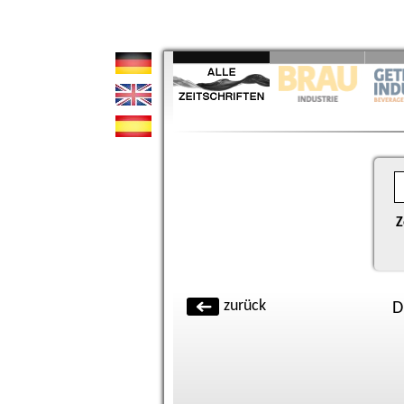
Z
zurück
D