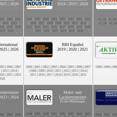
2025
|
2026
2024
|
2025
|
2026
003
|
2004
|
2005
1998
|
1999
|
2000
|
2001
|
2002
|
2003
|
2004
|
2005
01_08
|
02_08
0
|
2011
|
2012
|
|
2006
|
2007
|
2008
|
2009
|
2010
|
2011
|
2012
|
07_08
|
08_08
018
|
2019
|
2020
2013
|
2014
|
2015
|
2016
|
2017
|
2018
|
2019
|
2020
2025
|
2026
|
2021
|
2022
|
2023
|
2024
|
2025
|
2026
ternational
BBI Español
2025
|
2026
2019
|
2020
|
2021
005
|
2006
|
2007
2000
|
2001
|
2002
|
2003
|
2004
|
2005
|
2006
|
2007
1998
|
1999
|
200
2
|
2013
|
2014
|
|
2008
|
2009
|
2010
|
2011
|
2012
|
2013
|
2014
|
020
|
2021
|
2022
2015
|
2016
|
2017
|
2018
|
2019
|
2020
|
2021
2026
emensianer
Maler- und
2023
|
2024
Lackierermeister
Zu den Mitteilungen
1998
|
1999
|
2000
|
2001
|
2002
|
2003
|
2004
|
2005
003
|
2004
|
2005
2000
|
2001
|
200