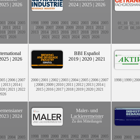
2025
|
2026
2024
|
2025
|
2026
003
|
2004
|
2005
1998
|
1999
|
2000
|
2001
|
2002
|
2003
|
2004
|
2005
01_10
|
02_10
0
|
2011
|
2012
|
|
2006
|
2007
|
2008
|
2009
|
2010
|
2011
|
2012
|
07_10
|
08_10
018
|
2019
|
2020
2013
|
2014
|
2015
|
2016
|
2017
|
2018
|
2019
|
2020
2025
|
2026
|
2021
|
2022
|
2023
|
2024
|
2025
|
2026
ternational
BBI Español
2025
|
2026
2019
|
2020
|
2021
005
|
2006
|
2007
2000
|
2001
|
2002
|
2003
|
2004
|
2005
|
2006
|
2007
1998
|
1999
|
200
2
|
2013
|
2014
|
|
2008
|
2009
|
2010
|
2011
|
2012
|
2013
|
2014
|
020
|
2021
|
2022
2015
|
2016
|
2017
|
2018
|
2019
|
2020
|
2021
2026
emensianer
Maler- und
2023
|
2024
Lackierermeister
Zu den Mitteilungen
1998
|
1999
|
2000
|
2001
|
2002
|
2003
|
2004
|
2005
003
|
2004
|
2005
2000
|
2001
|
200