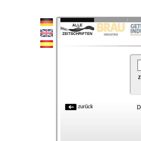
Z
zurück
D