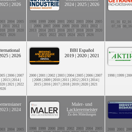
2025
|
2026
2024
|
2025
|
2026
003
|
2004
|
2005
1998
|
1999
|
2000
|
2001
|
2002
|
2003
|
2004
|
2005
01_16
|
02_16
0
|
2011
|
2012
|
|
2006
|
2007
|
2008
|
2009
|
2010
|
2011
|
2012
|
07_16
|
08_16
018
|
2019
|
2020
2013
|
2014
|
2015
|
2016
|
2017
|
2018
|
2019
|
2020
2025
|
2026
|
2021
|
2022
|
2023
|
2024
|
2025
|
2026
ternational
BBI Español
2025
|
2026
2019
|
2020
|
2021
005
|
2006
|
2007
2000
|
2001
|
2002
|
2003
|
2004
|
2005
|
2006
|
2007
1998
|
1999
|
200
2
|
2013
|
2014
|
|
2008
|
2009
|
2010
|
2011
|
2012
|
2013
|
2014
|
020
|
2021
|
2022
2015
|
2016
|
2017
|
2018
|
2019
|
2020
|
2021
2026
emensianer
Maler- und
2023
|
2024
Lackierermeister
Zu den Mitteilungen
1998
|
1999
|
2000
|
2001
|
2002
|
2003
|
2004
|
2005
003
|
2004
|
2005
2000
|
2001
|
200