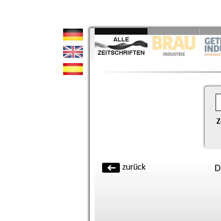
Z
zurück
D