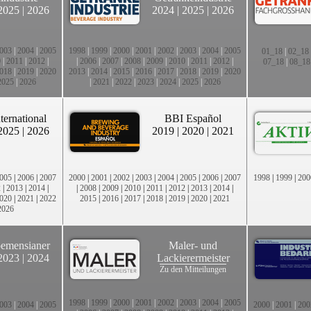
2025
|
2026
2024
|
2025
|
2026
003
|
2004
|
2005
1998
|
1999
|
2000
|
2001
|
2002
|
2003
|
2004
|
2005
01_18
|
02_18
0
|
2011
|
2012
|
|
2006
|
2007
|
2008
|
2009
|
2010
|
2011
|
2012
|
07_18
|
08_18
018
|
2019
|
2020
2013
|
2014
|
2015
|
2016
|
2017
|
2018
|
2019
|
2020
2025
|
2026
|
2021
|
2022
|
2023
|
2024
|
2025
|
2026
ternational
BBI Español
2025
|
2026
2019
|
2020
|
2021
005
|
2006
|
2007
2000
|
2001
|
2002
|
2003
|
2004
|
2005
|
2006
|
2007
1998
|
1999
|
200
2
|
2013
|
2014
|
|
2008
|
2009
|
2010
|
2011
|
2012
|
2013
|
2014
|
020
|
2021
|
2022
2015
|
2016
|
2017
|
2018
|
2019
|
2020
|
2021
2026
emensianer
Maler- und
2023
|
2024
Lackierermeister
Zu den Mitteilungen
1998
|
1999
|
2000
|
2001
|
2002
|
2003
|
2004
|
2005
003
|
2004
|
2005
2000
|
2001
|
200