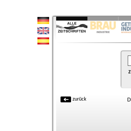
Z
zurück
D