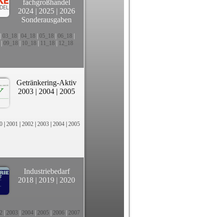
fachgroßhandel
2024
|
2025
|
2026
Sonderausgaben
|
03_18
|
04_18
|
05_18
|
06_18
|
|
09_18
|
10_18
|
11_18
|
12_18
Getränkering-Aktiv
2003
|
2004
|
2005
0
|
2001
|
2002
|
2003
|
2004
|
2005
Industriebedarf
2018
|
2019
|
2020
2
|
2003
|
2004
|
2005
|
2006
|
2007