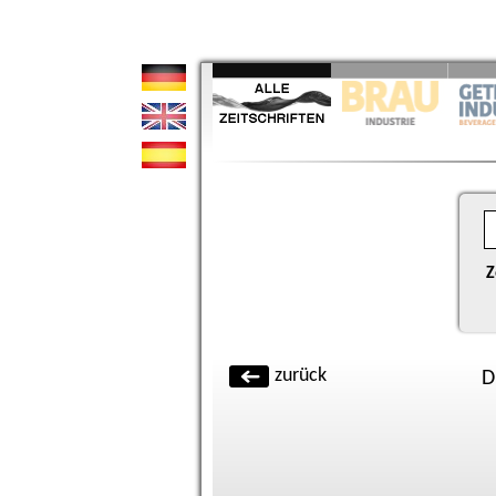
Z
zurück
D