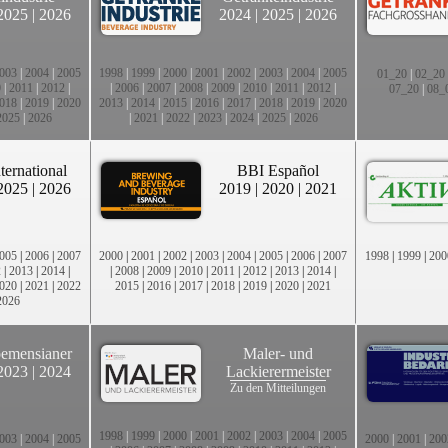
2025
|
2026
2024
|
2025
|
2026
003
|
2004
|
2005
1998
|
1999
|
2000
|
2001
|
2002
|
2003
|
2004
|
2005
01_20
|
02_20
0
|
2011
|
2012
|
|
2006
|
2007
|
2008
|
2009
|
2010
|
2011
|
2012
|
07_20
|
08_
018
|
2019
|
2020
2013
|
2014
|
2015
|
2016
|
2017
|
2018
|
2019
|
2020
2025
|
2026
|
2021
|
2022
|
2023
|
2024
|
2025
|
2026
ternational
BBI Español
2025
|
2026
2019
|
2020
|
2021
005
|
2006
|
2007
2000
|
2001
|
2002
|
2003
|
2004
|
2005
|
2006
|
2007
1998
|
1999
|
200
2
|
2013
|
2014
|
|
2008
|
2009
|
2010
|
2011
|
2012
|
2013
|
2014
|
020
|
2021
|
2022
2015
|
2016
|
2017
|
2018
|
2019
|
2020
|
2021
2026
emensianer
Maler- und
2023
|
2024
Lackierermeister
Zu den Mitteilungen
1998
|
1999
|
2000
|
2001
|
2002
|
2003
|
2004
|
2005
003
|
2004
|
2005
2000
|
2001
|
200