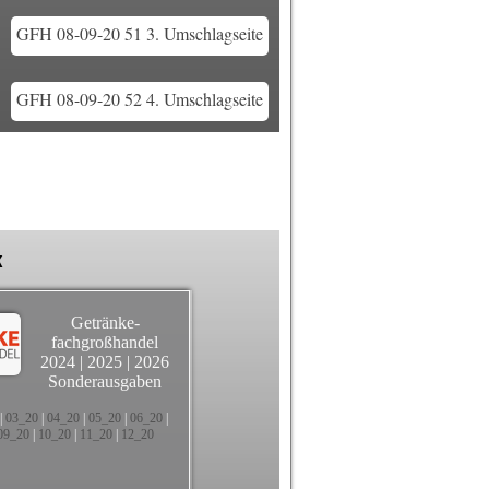
GFH 08-09-20 51 3. Umschlagseite
GFH 08-09-20 52 4. Umschlagseite
k
Getränke-
fachgroßhandel
2024
|
2025
|
2026
Sonderausgaben
|
03_20
|
04_20
|
05_20
|
06_20
|
09_20
|
10_20
|
11_20
|
12_20