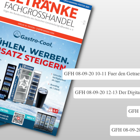
GFH 08-09-20 10-11 Fuer den Getraen
GFH 08-09-20 12-13 Der Digitali
GFH 0
GFH 08-09-20