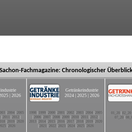
Sachon-Fachmagazine: Chronologischer Überblic
industrie
Getränkeindustrie
2025
|
2026
2024
|
2025
|
2026
003
|
2004
|
2005
1998
|
1999
|
2000
|
2001
|
2002
|
2003
|
2004
|
2005
01_20
|
02_20
0
|
2011
|
2012
|
|
2006
|
2007
|
2008
|
2009
|
2010
|
2011
|
2012
|
07_20
|
08_
018
|
2019
|
2020
2013
|
2014
|
2015
|
2016
|
2017
|
2018
|
2019
|
2020
2025
|
2026
|
2021
|
2022
|
2023
|
2024
|
2025
|
2026