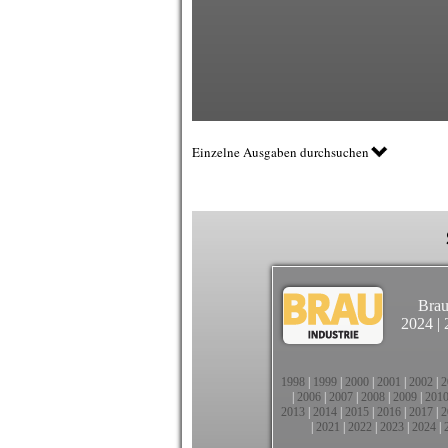
Einzelne Ausgaben durchsuchen
Brau
2024
|
1998
|
1999
|
2000
|
2001
|
2002
|
2
|
2006
|
2007
|
2008
|
2009
|
201
2013
|
2014
|
2015
|
2016
|
2017
|
2
|
2021
|
2022
|
2023
|
2024
|