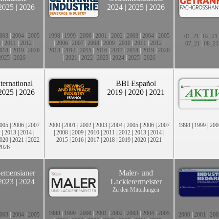
2025
|
2026
2024
|
2025
|
2026
003
|
2004
|
2005
1998
|
1999
|
2000
|
2001
|
2002
|
2003
|
2004
|
2005
01_21
|
02_21
0
|
2011
|
2012
|
|
2006
|
2007
|
2008
|
2009
|
2010
|
2011
|
2012
|
07_21
|
08_21
018
|
2019
|
2020
2013
|
2014
|
2015
|
2016
|
2017
|
2018
|
2019
|
2020
2025
|
2026
|
2021
|
2022
|
2023
|
2024
|
2025
|
2026
ternational
BBI Español
2025
|
2026
2019
|
2020
|
2021
005
|
2006
|
2007
2000
|
2001
|
2002
|
2003
|
2004
|
2005
|
2006
|
2007
1998
|
1999
|
200
2
|
2013
|
2014
|
|
2008
|
2009
|
2010
|
2011
|
2012
|
2013
|
2014
|
020
|
2021
|
2022
2015
|
2016
|
2017
|
2018
|
2019
|
2020
|
2021
2026
emensianer
Maler- und
2023
|
2024
Lackierermeister
Zu den Mitteilungen
1998
|
1999
|
2000
|
2001
|
2002
|
2003
|
2004
|
2005
003
|
2004
|
2005
2000
|
2001
|
200