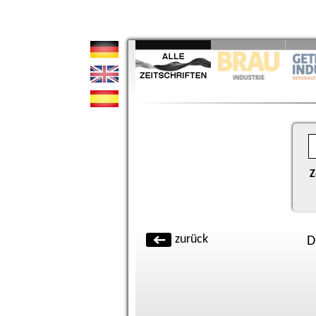
Z
zurück
D