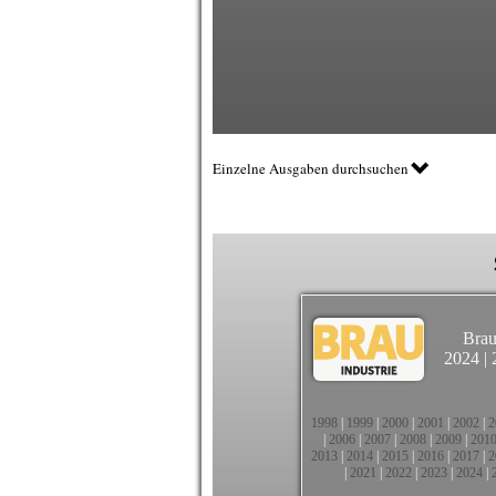
Einzelne Ausgaben durchsuchen
Brau
2024
|
1998
|
1999
|
2000
|
2001
|
2002
|
2
|
2006
|
2007
|
2008
|
2009
|
201
2013
|
2014
|
2015
|
2016
|
2017
|
2
|
2021
|
2022
|
2023
|
2024
|