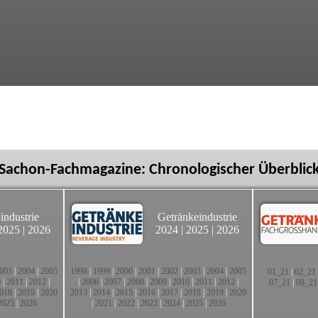
Sachon-Fachmagazine: Chronologischer Überblic
industrie
Getränkeindustrie
2025
|
2026
2024
|
2025
|
2026
003
|
2004
|
2005
1998
|
1999
|
2000
|
2001
|
2002
|
2003
|
2004
|
2005
01_21
|
02_21
0
|
2011
|
2012
|
|
2006
|
2007
|
2008
|
2009
|
2010
|
2011
|
2012
|
07_21
|
08_21
018
|
2019
|
2020
2013
|
2014
|
2015
|
2016
|
2017
|
2018
|
2019
|
2020
2025
|
2026
|
2021
|
2022
|
2023
|
2024
|
2025
|
2026