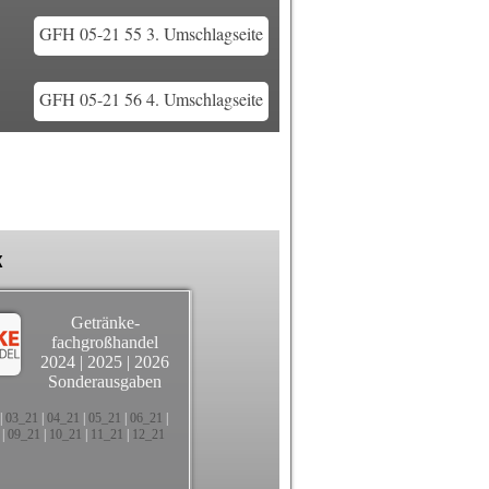
GFH 05-21 55 3. Umschlagseite
GFH 05-21 56 4. Umschlagseite
k
Getränke-
fachgroßhandel
2024
|
2025
|
2026
Sonderausgaben
|
03_21
|
04_21
|
05_21
|
06_21
|
|
09_21
|
10_21
|
11_21
|
12_21