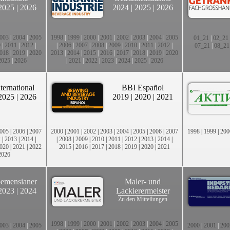
2025
|
2026
2024
|
2025
|
2026
003
|
2004
|
2005
1998
|
1999
|
2000
|
2001
|
2002
|
2003
|
2004
|
2005
01_21
|
02_21
0
|
2011
|
2012
|
|
2006
|
2007
|
2008
|
2009
|
2010
|
2011
|
2012
|
07_21
|
08_21
018
|
2019
|
2020
2013
|
2014
|
2015
|
2016
|
2017
|
2018
|
2019
|
2020
2025
|
2026
|
2021
|
2022
|
2023
|
2024
|
2025
|
2026
ternational
BBI Español
2025
|
2026
2019
|
2020
|
2021
005
|
2006
|
2007
2000
|
2001
|
2002
|
2003
|
2004
|
2005
|
2006
|
2007
1998
|
1999
|
200
2
|
2013
|
2014
|
|
2008
|
2009
|
2010
|
2011
|
2012
|
2013
|
2014
|
020
|
2021
|
2022
2015
|
2016
|
2017
|
2018
|
2019
|
2020
|
2021
2026
emensianer
Maler- und
2023
|
2024
Lackierermeister
Zu den Mitteilungen
1998
|
1999
|
2000
|
2001
|
2002
|
2003
|
2004
|
2005
003
|
2004
|
2005
2000
|
2001
|
200