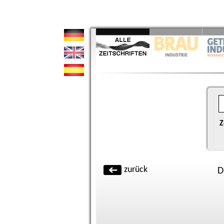
Z
zurück
D